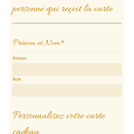
personne qui reçoit la carte
Prénom et Nom
*
Prénom
Nom
Personnalisez votre carte
cadeau