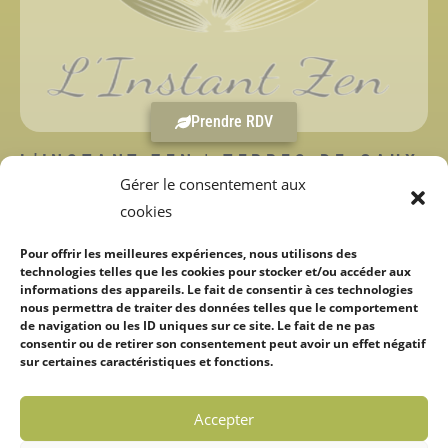
Prendre RDV
L'INSTANT ZEN | TERRES-DE-CAUX
996 Route du Beau Soleil
Gérer le consentement aux
76640
Auzouville-Auberbosc
cookies
06.14.91.58.16
Pour offrir les meilleures expériences, nous utilisons des
laurareflexologie76@gmail.com
technologies telles que les cookies pour stocker et/ou accéder aux
informations des appareils. Le fait de consentir à ces technologies
nous permettra de traiter des données telles que le comportement
de navigation ou les ID uniques sur ce site. Le fait de ne pas
consentir ou de retirer son consentement peut avoir un effet négatif
sur certaines caractéristiques et fonctions.
Masseuse agréée par la Fédération française de massages bien-être
(FFMBE), affiliée au Label qualité France massage, réflexologue affiliée
à la Fédération française des réflexologues (FFR).
Accepter